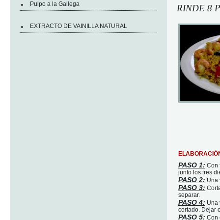
•
Pulpo a la Gallega
RINDE 8 
•
EXTRACTO DE VAINILLA NATURAL
ELABORACIÓ
PASO 1:
Con f
junto los tres d
PASO 2:
Una v
PASO 3:
Corta
separar.
PASO 4:
Una v
cortado. Dejar 
PASO 5:
Con e