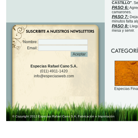
CASTILLO"
. S
PASO 6:
Agreg
camarones.
PASO 7:
Dejar
minutos falta a
PASO 8:
Llega
mesa y servir.
Nombre:
Email:
Especias Rafael Cano S.A.
(011) 4911-1420
info@especiasweb.com
Especias Fin
© Copyright 2012 Especias Rafael Cano S.A. Fabricación e Importación